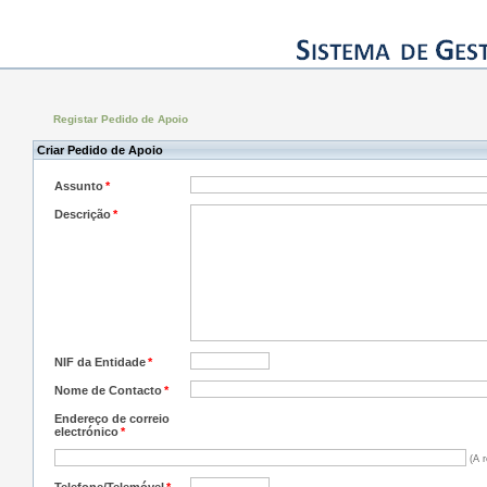
Registar Pedido de Apoio
Criar Pedido de Apoio
Assunto
*
Descrição
*
NIF da Entidade
*
Nome de Contacto
*
Endereço de correio
electrónico
*
(A r