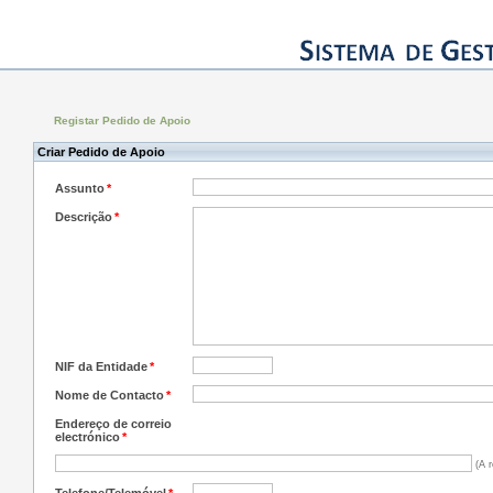
Registar Pedido de Apoio
Criar Pedido de Apoio
Assunto
*
Descrição
*
NIF da Entidade
*
Nome de Contacto
*
Endereço de correio
electrónico
*
(A r