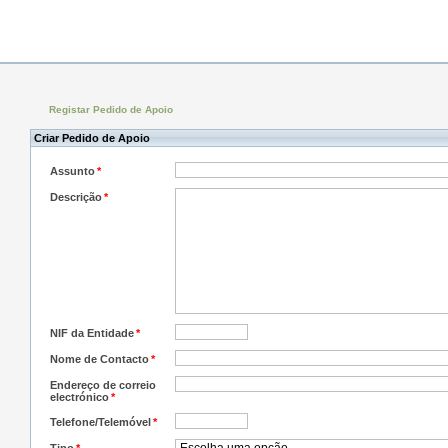
Registar Pedido de Apoio
Criar Pedido de Apoio
Assunto
*
Descrição
*
NIF da Entidade
*
Nome de Contacto
*
Endereço de correio
electrónico
*
Telefone/Telemóvel
*