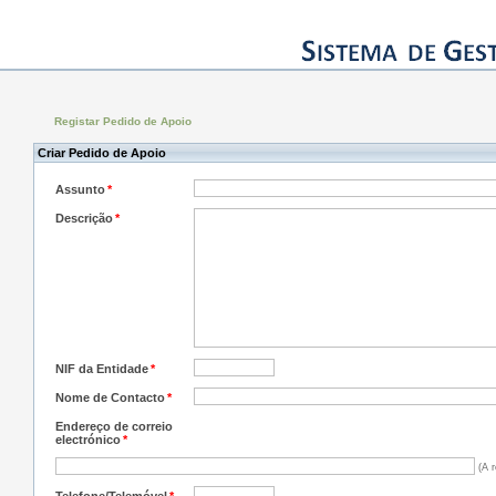
Registar Pedido de Apoio
Criar Pedido de Apoio
Assunto
*
Descrição
*
NIF da Entidade
*
Nome de Contacto
*
Endereço de correio
electrónico
*
(A r