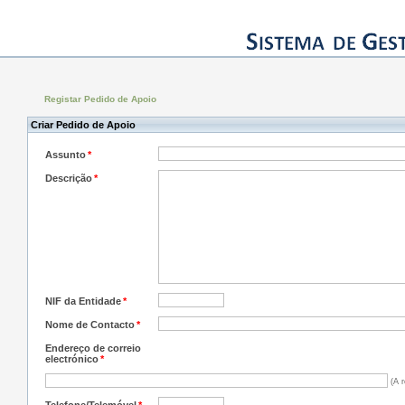
Registar Pedido de Apoio
Criar Pedido de Apoio
Assunto
*
Descrição
*
NIF da Entidade
*
Nome de Contacto
*
Endereço de correio
electrónico
*
(A r