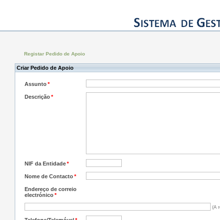
Registar Pedido de Apoio
Criar Pedido de Apoio
Assunto
*
Descrição
*
NIF da Entidade
*
Nome de Contacto
*
Endereço de correio
electrónico
*
(A r