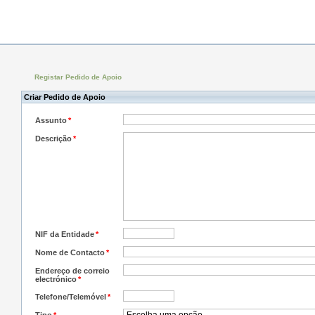
Registar Pedido de Apoio
Criar Pedido de Apoio
Assunto
*
Descrição
*
NIF da Entidade
*
Nome de Contacto
*
Endereço de correio
electrónico
*
Telefone/Telemóvel
*