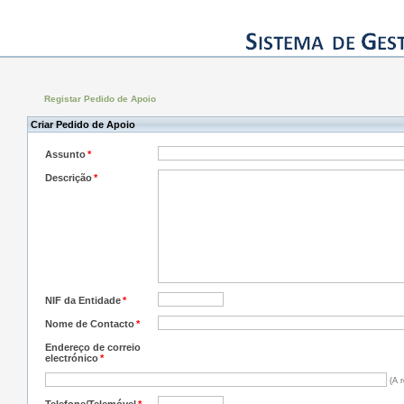
Registar Pedido de Apoio
Criar Pedido de Apoio
Assunto
*
Descrição
*
NIF da Entidade
*
Nome de Contacto
*
Endereço de correio
electrónico
*
(A r