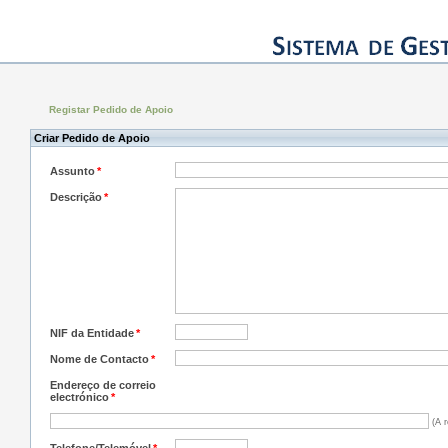
Registar Pedido de Apoio
Criar Pedido de Apoio
Assunto
*
Descrição
*
NIF da Entidade
*
Nome de Contacto
*
Endereço de correio
electrónico
*
(A r