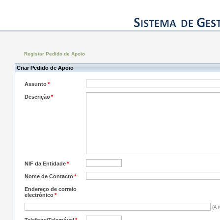
Registar Pedido de Apoio
Criar Pedido de Apoio
Assunto
*
Descrição
*
NIF da Entidade
*
Nome de Contacto
*
Endereço de correio
electrónico
*
(A r