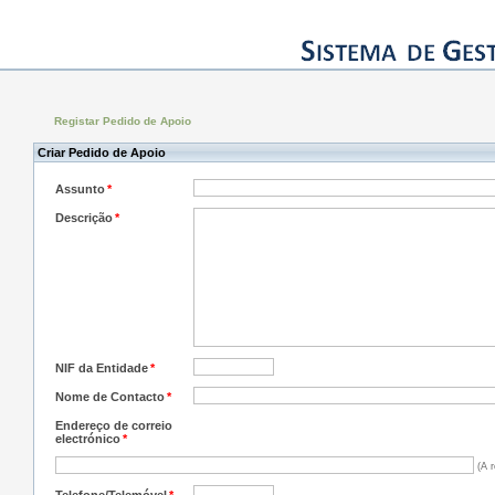
Registar Pedido de Apoio
Criar Pedido de Apoio
Assunto
*
Descrição
*
NIF da Entidade
*
Nome de Contacto
*
Endereço de correio
electrónico
*
(A r