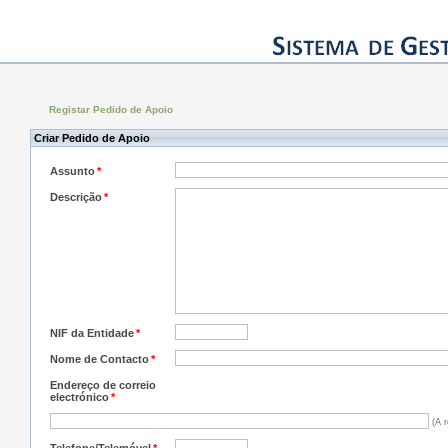
Registar Pedido de Apoio
Criar Pedido de Apoio
Assunto
*
Descrição
*
NIF da Entidade
*
Nome de Contacto
*
Endereço de correio
electrónico
*
(A r