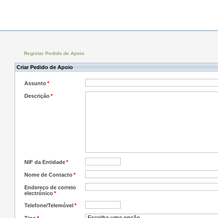
Registar Pedido de Apoio
Criar Pedido de Apoio
Assunto
*
Descrição
*
NIF da Entidade
*
Nome de Contacto
*
Endereço de correio
electrónico
*
Telefone/Telemóvel
*