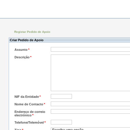
Registar Pedido de Apoio
Criar Pedido de Apoio
Assunto
*
Descrição
*
NIF da Entidade
*
Nome de Contacto
*
Endereço de correio
electrónico
*
Telefone/Telemóvel
*