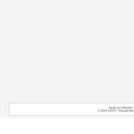
Apoio ao Utilizador
© 2025 DGCP - Direção-Gera