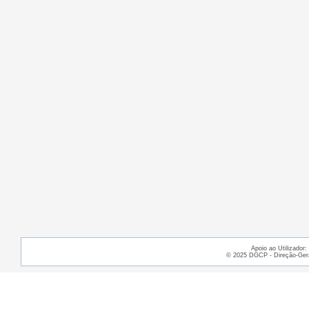
Apoio ao Utilizador
© 2025 DGCP - Direção-Gera