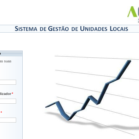
o
 as suas
lizador
*
*